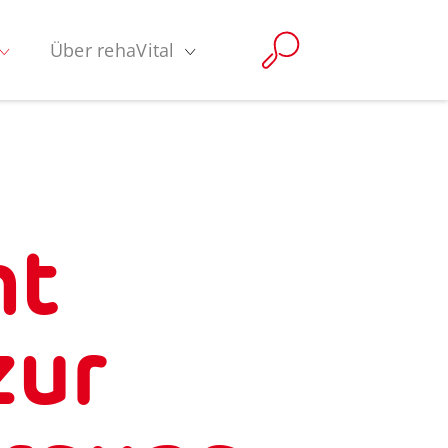
Über rehaVital
ht
zur