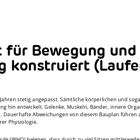
t für Bewegung und
 konstruiert (Laufe
 Jahren stetig angepasst. Sämtliche körperlichen und so
ung hin entwickelt. Gelenke, Muskeln, Bänder, innere Or
t. Dauerhafte Abweichungen von diesem Bauplan führen 
er Physiologie.
e (WHO) belegen, dass durch zu viel Sitzen mittlerweil