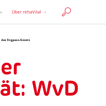
Über rehaVital
n das Engpass-Gesetz
der
tät: WvD