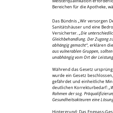
Meisterqualifikation erforderl
Bereichen für die Apotheke, wä
Das Bündnis „Wir versorgen De
Sanitätshäuser und eine Bedroh
Versicherter.
„Die unterschiedl
Gleichbehandlung. Der Zugang zu
abhängig gemacht“
, erklären d
aus vulnerablen Gruppen, sollten
unabhängig vom Ort der Leistung
Während das Gesetz ursprüngli
wurde ein Gesetz beschlossen,
gefährdet und einheitliche Mi
deutlichen Korrekturbedarf:
„W
Rahmen der sog. Präqualifizierun
Gesundheitsakteuren eine Lösung 
Hintergrund: Das Engpass-Gese