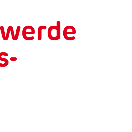
hwerde
s-