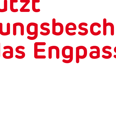
ützt
sungsbesc
as Engpas