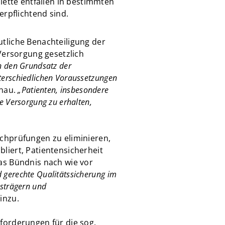
lette entfallen in bestimmten
erpflichtend sind.
tliche Benachteiligung der
Versorgung gesetzlich
n den Grundsatz der
terschiedlichen Voraussetzungen
unau.
„Patienten, insbesondere
e Versorgung zu erhalten,
chprüfungen zu eliminieren,
liert, Patientensicherheit
as Bündnis nach wie vor
 gerechte Qualitätssicherung im
gsträgern und
inzu.
forderungen für die sog.