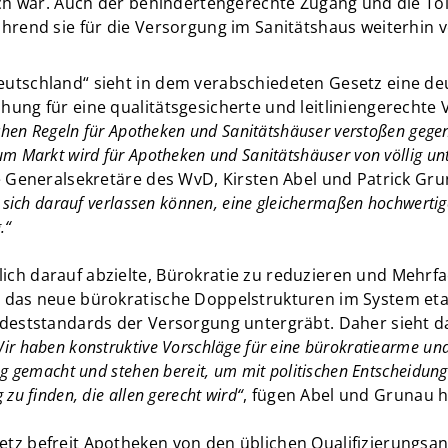
ich war. Auch der behindertengerechte Zugang und die Toi
hrend sie für die Versorgung im Sanitätshaus weiterhin v
utschland“ sieht in dem verabschiedeten Gesetz eine deu
ung für eine qualitätsgesicherte und leitliniengerechte 
ichen Regeln für Apotheken und Sanitätshäuser verstoßen gege
m Markt wird für Apotheken und Sanitätshäuser von völlig un
ie Generalsekretäre des WvD, Kirsten Abel und Patrick Gr
 sich darauf verlassen können, eine gleichermaßen hochwertig
.“
ch darauf abzielte, Bürokratie zu reduzieren und Mehrfa
 das neue bürokratische Doppelstrukturen im System etab
ndeststandards der Versorgung untergräbt. Daher sieht d
ir haben konstruktive Vorschläge für eine bürokratiearme und
g gemacht und stehen bereit, um mit politischen Entscheidun
zu finden, die allen gerecht wird“
, fügen Abel und Grunau h
tz befreit Apotheken von den üblichen Qualifizierungsan