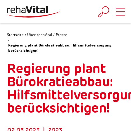
Skip to main content
You are here:
Startseite
Über rehaVital
Presse
Regierung plant Bürokratieabbau: Hilfsmittelversorgung
berücksichtigen!
Regierung plant
Bürokratieabbau:
Hilfsmittelversorgu
berücksichtigen!
02.05.2023
|
2023