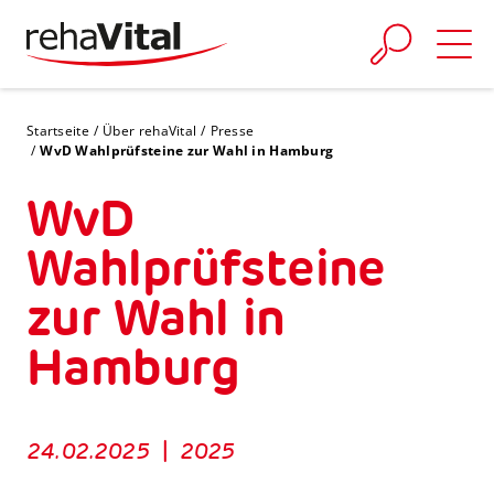
Skip to main content
You are here:
Startseite
Über rehaVital
Presse
WvD Wahlprüfsteine zur Wahl in Hamburg
WvD
Wahlprüfsteine
zur Wahl in
Hamburg
24.02.2025
|
2025