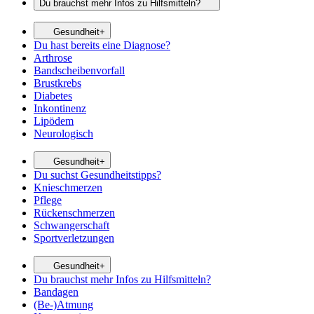
Du brauchst mehr Infos zu Hilfsmitteln?
Gesundheit+
Du hast bereits eine Diagnose?
Arthrose
Bandscheibenvorfall
Brustkrebs
Diabetes
Inkontinenz
Lipödem
Neurologisch
Gesundheit+
Du suchst Gesundheitstipps?
Knieschmerzen
Pflege
Rückenschmerzen
Schwangerschaft
Sportverletzungen
Gesundheit+
Du brauchst mehr Infos zu Hilfsmitteln?
Bandagen
(Be-)Atmung