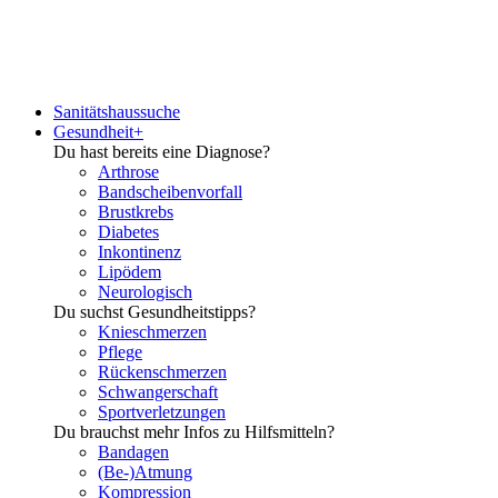
Sanitätshaussuche
Gesundheit+
Du hast bereits eine Diagnose?
Arthrose
Bandscheibenvorfall
Brustkrebs
Diabetes
Inkontinenz
Lipödem
Neurologisch
Du suchst Gesundheitstipps?
Knieschmerzen
Pflege
Rückenschmerzen
Schwangerschaft
Sportverletzungen
Du brauchst mehr Infos zu Hilfsmitteln?
Bandagen
(Be-)Atmung
Kompression