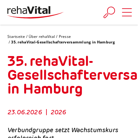
Skip to main content
You are here:
Startseite
Über rehaVital
Presse
35. rehaVital-Gesellschafterversammlung in Hamburg
35. rehaVital-
Gesellschafterver
in Hamburg
23.06.2026
|
2026
Verbundgruppe setzt Wachstumskurs