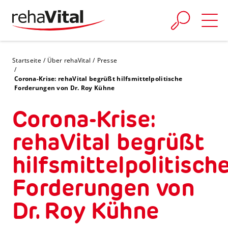
Skip to main content
You are here:
Startseite
Über rehaVital
Presse
Corona-Krise: rehaVital begrüßt hilfsmittelpolitische
Forderungen von Dr. Roy Kühne
Corona-Krise:
rehaVital begrüßt
hilfsmittelpolitisch
Forderungen von
Dr. Roy Kühne