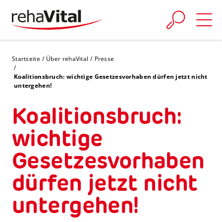
Skip to main content
You are here:
Startseite
Über rehaVital
Presse
Koalitionsbruch: wichtige Gesetzesvorhaben dürfen jetzt nicht
untergehen!
Koalitionsbruch:
wichtige
Gesetzesvorhaben
dürfen jetzt nicht
untergehen!