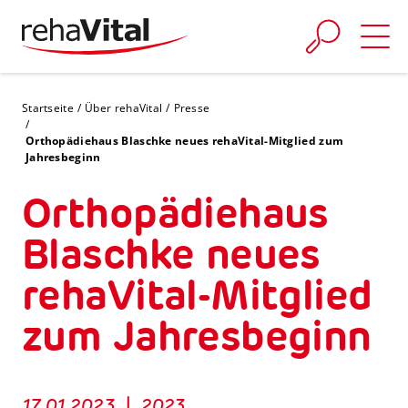
Skip to main content
You are here:
Startseite
Über rehaVital
Presse
Orthopädiehaus Blaschke neues rehaVital-Mitglied zum
Jahresbeginn
Orthopädiehaus
Blaschke neues
rehaVital-Mitglied
zum Jahresbeginn
17.01.2023
|
2023