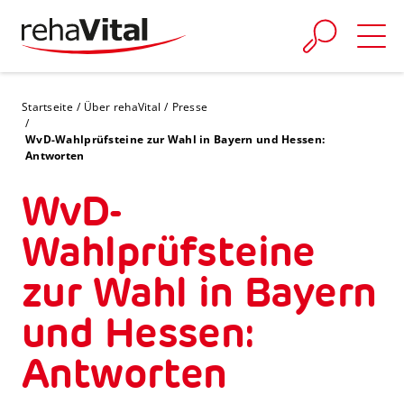
Skip to main content
You are here:
Startseite
Über rehaVital
Presse
WvD-Wahlprüfsteine zur Wahl in Bayern und Hessen:
Antworten
WvD-
Wahlprüfsteine
zur Wahl in Bayern
und Hessen:
Antworten