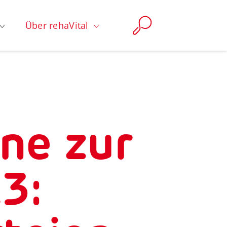
Über rehaVital
ne zur
3: