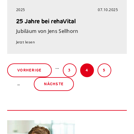
2025
07.10.2025
25 Jahre bei rehaVital
Jubiläum von Jens Sellhorn
Jetzt lesen
…
VORHERIGE
3
4
5
…
NÄCHSTE